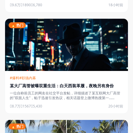
数亿资产分割问题……
9.6万
1890
6,780
18小时前
🔥 热门
#爆料
#职场内幕
某大厂高管被曝双重生活：白天西装革履，夜晚另有身份
一位自称前员工的网友在社交平台发帖，详细描述了某互联网大厂高管
的"双面人生"，帖子迅速引发热议，相关话题登上微博热搜第一……
8.7万
1567
5,430
20小时前
🔥 热门