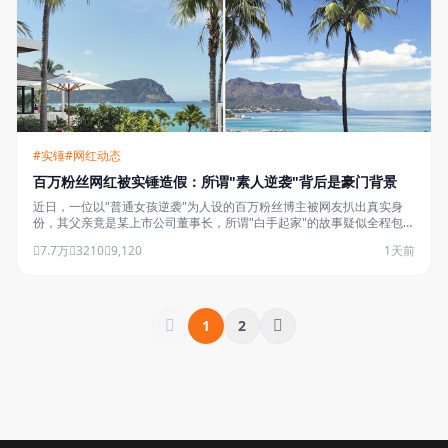
#实锤
#网红动态
百万粉丝网红被实锤造假：所谓"素人逆袭"背后是豪门背景
近日，一位以"普通女孩逆袭"为人设的百万粉丝博主被网友扒出真实身
份，其父亲竟是某上市公司董事长，所谓"白手起家"的故事疑似全程包
装……
7.7万
3210
9,120
1天前
1
2