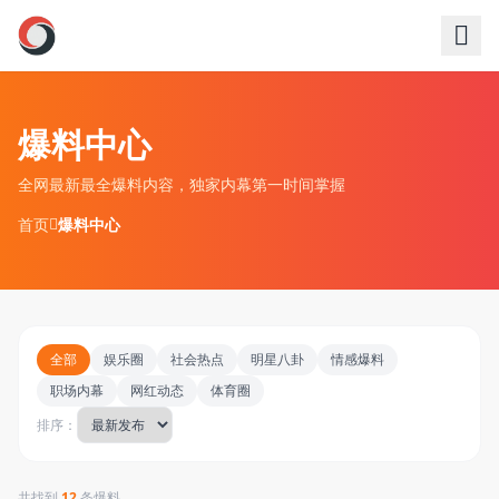
跳过导航
爆料中心
全网最新最全爆料内容，独家内幕第一时间掌握
首页
爆料中心
全部
娱乐圈
社会热点
明星八卦
情感爆料
职场内幕
网红动态
体育圈
排序：
共找到
12
条爆料