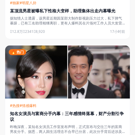
#独家
#明星八卦
某顶流男星被曝私下性格大变样，助理集体出走内幕曝光
据知情人士透露，该男星近期因某部大制作影视剧压力过大，私下脾气
暴躁，已有三名助理相继离职，更有人爆料其在片场对工作人员大发雷
霆……
12.8万
2341
8,920
17小时前
🔥 热门
#热搜
#情感爆料
知名女演员与富商分手内幕：三年感情终落幕，财产分割引争
议
昨晚深夜，某知名女演员工作室发布声明，正式宣布与交往三年的富商
男友分手。据悉，两人因生活理念不合早已分居，此次分手背后还涉及