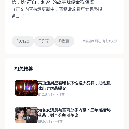
长，所谓"白手起家"的故事疑似全程包装……
（正文内容持续更新中，请稍后刷新查看完整报
道……）
9,120
分享
收藏
#实锤
#网红动态
#深扒
相关推荐
某顶流男星被曝私下性格大变样，助理集
体出走内幕曝光
12.8万
17小时前
知名女演员与富商分手内幕：三年感情终
落幕，财产分割引争议
9.6万
18小时前