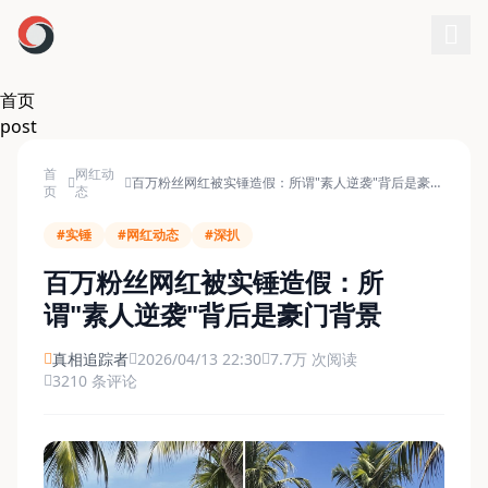
跳过导航
首页
post
首
网红动
百万粉丝网红被实锤造假：所谓"素人逆袭"背后是豪门
页
态
背景
#实锤
#网红动态
#深扒
百万粉丝网红被实锤造假：所
谓"素人逆袭"背后是豪门背景
真相追踪者
2026/04/13 22:30
7.7万 次阅读
3210 条评论